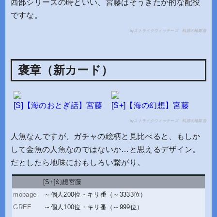
西部シリーズの時といい、宮藤はそうきたか的な配役
ですな。
by
ストライクウィッチーズ 軌跡の輪舞曲
褒章（新カード）
[S]【海のおとぎ話】宮藤
[S+]【海の幻想】宮藤
by
ストライクウィッチーズ 軌跡の輪舞曲
人魚なんですが、ガチャの絵柄と見比べると、もしか
して金魚の人魚なのではないか…と思えるデザイン。
だとしたら地味におもしろい繋がり。
[S+]幻想宮藤
～個人200位
・
キリ番（～3333位）
～個人100位
・
キリ番（～999位）