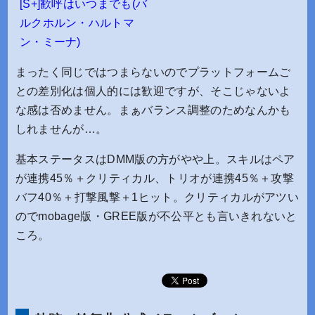
[S+]歓呼はいつまでも(バ
ルクホルン・ハルトマ
ン・ミーナ)
まったく同じではつまらないのでプラットフォームご
との差別化は個人的には歓迎ですが、そこじゃないよ
な感は否めません。まぁバランス調整のためなんかも
しれませんが…。
基本ステータスはDMM版の方がやや上。スキルはペア
が連携45％＋クリティカル、トリオが連携45％＋攻撃
バフ40％＋打撃風撃＋1ヒット。クリティカルがアツい
のでmobage版・GREE版が不公平とも言いきれないと
ころ。