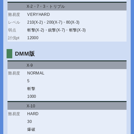
X-2・7・3
・
トリプル
VERYHARD
210(X-2)
・
200(X-7)
・
80(X-3)
斬撃(X-2)
・
銃撃(X-7)
・
斬撃(X-3)
12000
DMM版
X-9
NORMAL
5
斬撃
1000
X-10
HARD
30
爆破