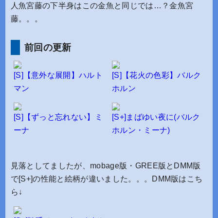
人魚宮藤の下半身はこの金魚と同じでは…？金魚宮
藤。。。
前回の更新
[S]【意外な展開】ハルト
[S]【花火の色彩】バルク
マン
ホルン
[S]【ずっと忘れない】ミ
[S+]まばゆい夜に(バルク
ーナ
ホルン・ミーナ)
見落としてましたが、mobage版・GREE版とDMM版
で[S+]の性能と絵柄が違いました。。。DMM版はこち
ら↓