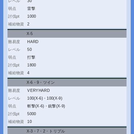
30
雷撃
1000
2
X-5
HARD
50
打撃
1800
4
X-6・9
・
ツイン
VERYHARD
100(X-6)
・
100(X-9)
斬撃(X-6)
・
銃撃(X-9)
5000
10
X-3・7・2
・
トリプル