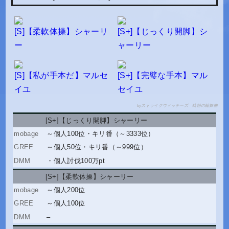
[S]【柔軟体操】シャーリ
[S+]【じっくり開脚】シ
ー
ャーリー
[S]【私が手本だ】マルセ
[S+]【完璧な手本】マル
イユ
セイユ
by
ストライクウィッチーズ 軌跡の輪舞曲
[S+]【じっくり開脚】シャーリー
～個人100位
・
キリ番（～3333位）
～個人50位
・
キリ番（～999位）
・
個人討伐100万pt
[S+]【柔軟体操】シャーリー
～個人200位
～個人100位
–