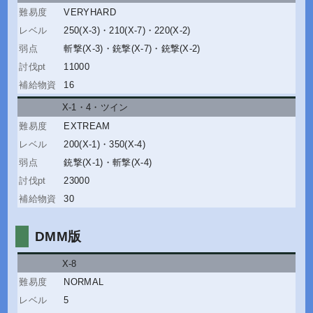
VERYHARD
250(X-3)
・
210(X-7)
・
220(X-2)
斬撃(X-3)
・
銃撃(X-7)
・
銃撃(X-2)
11000
16
X-1・4
・
ツイン
EXTREAM
200(X-1)
・
350(X-4)
銃撃(X-1)
・
斬撃(X-4)
23000
30
DMM版
X-8
NORMAL
5