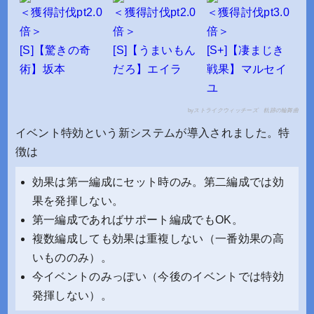
＜獲得討伐pt2.0
＜獲得討伐pt2.0
＜獲得討伐pt3.0
倍＞
倍＞
倍＞
[S]【驚きの奇
[S]【うまいもん
[S+]【凄まじき
術】坂本
だろ】エイラ
戦果】マルセイ
ユ
by
ストライクウィッチーズ 軌跡の輪舞曲
イベント特効という新システムが導入されました。特
徴は
効果は第一編成にセット時のみ。第二編成では効
果を発揮しない。
第一編成であればサポート編成でもOK。
複数編成しても効果は重複しない（一番効果の高
いもののみ）。
今イベントのみっぽい（今後のイベントでは特効
発揮しない）。