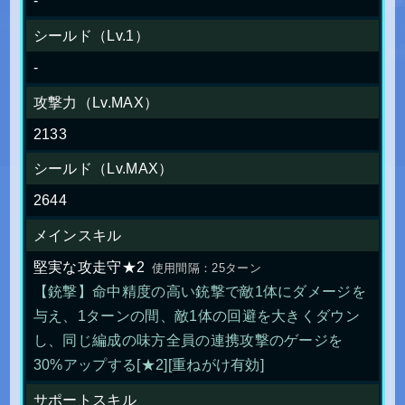
-
シールド（Lv.1）
-
攻撃力（Lv.MAX）
2133
シールド（Lv.MAX）
2644
メインスキル
堅実な攻走守★2
使用間隔：25ターン
【銃撃】命中精度の高い銃撃で敵1体にダメージを
与え、1ターンの間、敵1体の回避を大きくダウン
し、同じ編成の味方全員の連携攻撃のゲージを
30%アップする[★2][重ねがけ有効]
サポートスキル