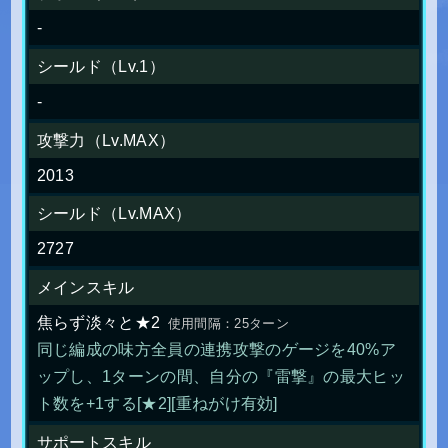
-
シールド（Lv.1）
-
攻撃力（Lv.MAX）
2013
シールド（Lv.MAX）
2727
メインスキル
焦らず淡々と★2
使用間隔：25ターン
同じ編成の味方全員の連携攻撃のゲージを40%ア
ップし、1ターンの間、自分の『雷撃』の最大ヒッ
ト数を+1する[★2][重ねがけ有効]
サポートスキル