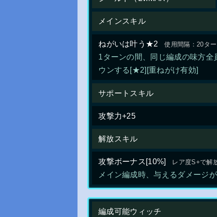
メインスキル
ねがいは叶う★2
使用間隔：20タ
1ターンの間、同じ編成の味方全
ウンする[★2][重ねがけ有効]
サポートスキル
攻撃力+25
解放スキル
攻撃ボーナス[10%]
レア度S+で解放
メイン編成時、与えるダメージが＋
編成可能ウィッチ