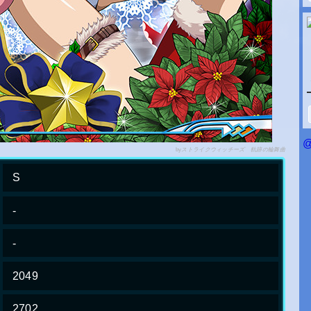
@
by
ストライクウィッチーズ 軌跡の輪舞曲
S
-
-
2049
2702