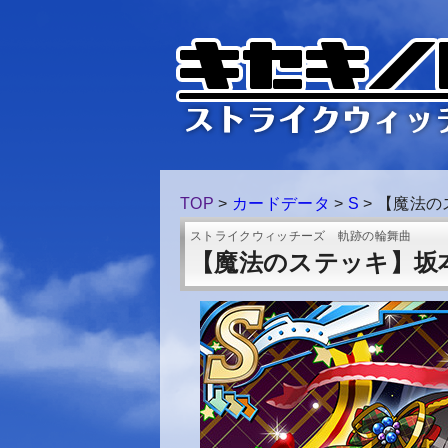
TOP
>
カードデータ
>
S
>
【魔法の
ストライクウィッチーズ 軌跡の輪舞曲
【魔法のステッキ】坂