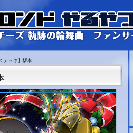
ステッキ】坂本
本