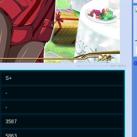
@
by
ストライクウィッチーズ 軌跡の輪舞曲
S+
-
-
3587
5863