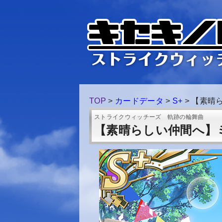
TOP
>
カードデータ
>
S+
>
【素晴
ストライクウィッチーズ 軌跡の輪舞曲
【素晴らしい仲間へ】