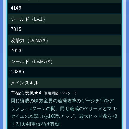
4149
シールド（Lv.1）
7815
攻撃力（Lv.MAX）
7053
シールド（Lv.MAX）
13285
メインスキル
幸福の夜風★4
使用間隔：25ターン
同じ編成の味方全員の連携攻撃のゲージを55%ア
ップし、1ターンの間、同じ編成のペリーヌとマル
セイユの攻撃力を100%アップ、最大ヒット数を+3
する[★4][重ねがけ有効]